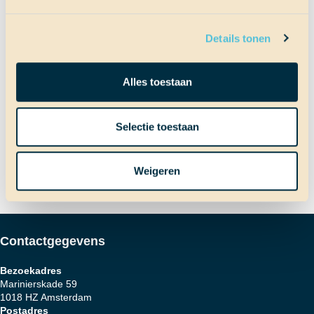
Terug naar Scheepslog
Details tonen
Bericht
Vorig bericht
Alles toestaan
Huh…? Nederland?
Selectie toestaan
Volgend bericht
Echt de laatste dag school(?)
navigatie
Weigeren
Contactgegevens
Bezoekadres
Marinierskade 59
1018 HZ Amsterdam
Postadres