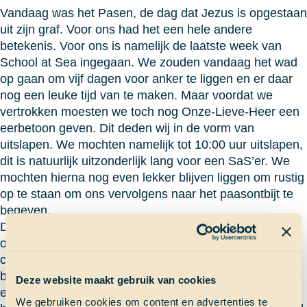
Vandaag was het Pasen, de dag dat Jezus is opgestaan
uit zijn graf. Voor ons had het een hele andere
betekenis. Voor ons is namelijk de laatste week van
School at Sea ingegaan. We zouden vandaag het wad
op gaan om vijf dagen voor anker te liggen en er daar
nog een leuke tijd van te maken. Maar voordat we
vertrokken moesten we toch nog Onze-Lieve-Heer een
eerbetoon geven. Dit deden wij in de vorm van
uitslapen. We mochten namelijk tot 10:00 uur uitslapen,
dit is natuurlijk uitzonderlijk lang voor een SaS’er. We
mochten hierna nog even lekker blijven liggen om rustig
op te staan om ons vervolgens naar het paasontbijt te
begeven.
De tafel was volladen met eten dat je niet gewend bent
op School at Sea. Er stond bacon, gekookte eitjes,
confituur, pindakaas, kaas, paaseitjes, croissantjes,
bolletjes, paas-stol, sinaasappelsap en voor iedereen
Deze website maakt gebruik van cookies
een chocoladepaashaas. Na dit allemaal verorberd te
We gebruiken cookies om content en advertenties te