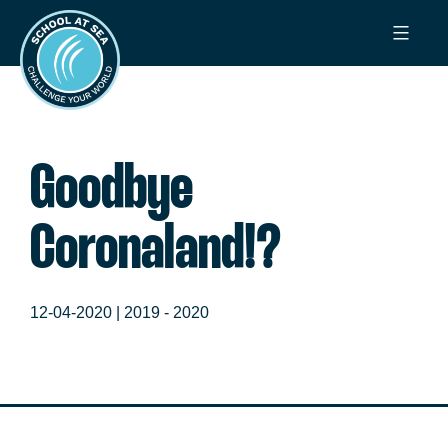
Ga
School
naar
at
de
Sea
inhoud
Goodbye
Coronaland!?
12-04-2020 |
2019 - 2020