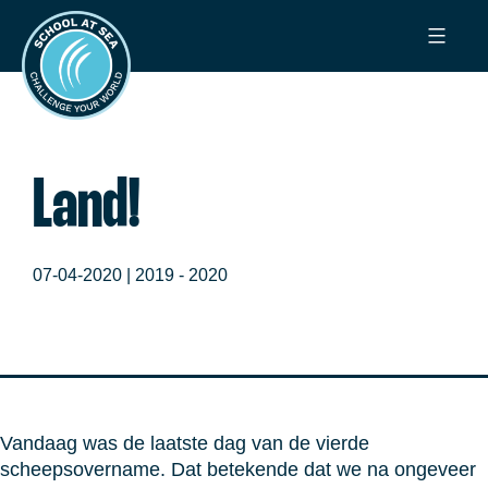
Ga
School
naar
at
de
Sea
inhoud
Land!
07-04-2020 |
2019 - 2020
Vandaag was de laatste dag van de vierde
scheepsovername. Dat betekende dat we na ongeveer