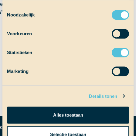
weer land.
Toestemmingsselectie
Pien
Noodzakelijk
Terug naar Scheepslog
Voorkeuren
Statistieken
Bericht
Vorig bericht
Zonnige keukendienst
Marketing
Volgend bericht
Bijna hetzelfde als in de Caraïben
navigatie
Details tonen
Alles toestaan
Contactgegevens
Selectie toestaan