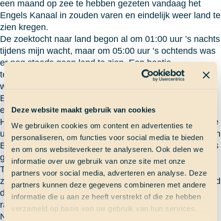
een maand op zee te hebben gezeten vandaag het
Engels Kanaal in zouden varen en eindelijk weer land te
zien kregen.
De zoektocht naar land begon al om 01:00 uur ’s nachts
tijdens mijn wacht, maar om 05:00 uur ’s ochtends was
er nog steeds geen land te zien. Een beetje
teleurgesteld gingen we maar weer slapen. Tijdens de
wacht overdag zagen we dat we heel dicht langs een
Engels eiland voor de kust van Frankrijk zouden varen
en dat we dan dus waarschijnlijk land zouden zien.
Deze website maakt gebruik van cookies
Helaas zagen we tijdens de wacht nog steeds hetzelfde
We gebruiken cookies om content en advertenties te
uitzicht dat we al hebben sinds we weg zijn gevaren van
personaliseren, om functies voor social media te bieden
Bermuda, namelijk overal zee. De zee wordt wel steeds
en om ons websiteverkeer te analyseren. Ook delen we
groener, dus dat is tenminste iets van afwisseling.
informatie over uw gebruik van onze site met onze
Toen de wacht voorbij was, ben ik in de salon gaan
partners voor social media, adverteren en analyse. Deze
zitten en rond 18:00 uur schreeuwde er eindelijk iemand
partners kunnen deze gegevens combineren met andere
dat er land was. En inderdaad zagen we door het
informatie die u aan ze heeft verstrekt of die ze hebben
raampje in de salon eindelijk een stukje van Frankrijk.
verzameld op basis van uw gebruik van hun services.
Na ongeveer een maand op zee (!) zagen we eindelijk