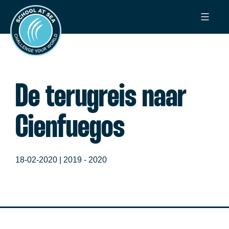
Ga
School
naar
at
de
Sea
inhoud
De terugreis naar
Cienfuegos
18-02-2020 |
2019 - 2020