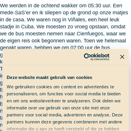
We werden in de ochtend wakker om 05:30 uur. Een
mede-SaS’er en ik sliepen op de grond op onze matjes
in de casa. We waren nog in Viñales, een heel leuk
stadje in Cuba. We moesten zo vroeg opstaan, omdat
we de bus moesten nemen naar Cienfuegos, waar we
de eigen reis ook begonnen waren. Toen we helemaal
gepakt waren, hebben we om 07:00 uur de bus
genomen. Dit was ook de enige bus die we die dag
konden nemen.
Toen we na acht uur (!) in de bus eindelijk aankwamen
in Cienfuegos, hebben we eerst een nieuwe casa
Deze website maakt gebruik van cookies
gezocht. We hebben in totaal denk ik wel vier casa’s
We gebruiken cookies om content en advertenties te
bekeken en de laatste was het allerbeste. Het was een
personaliseren, om functies voor social media te bieden
heel ruime en schone casa, waar we allemaal in een
en om ons websiteverkeer te analyseren. Ook delen we
bed konden slapen en waar we zeker wel de laatste
informatie over uw gebruik van onze site met onze
nacht wilden doorbrengen. Toen we allemaal onze
partners voor social media, adverteren en analyse. Deze
tassen hadden neergezet en even hadden
partners kunnen deze gegevens combineren met andere
rondgekeken, zijn we naar het marktje gegaan vlakbij
informatie die u aan ze heeft verstrekt of die ze hebben