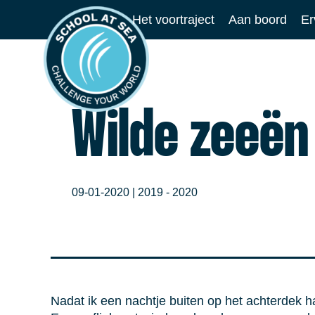
Ga
Het voortraject
Aan boord
Er
naar
School
de
at
inhoud
Sea
Wilde zeeën
09-01-2020 |
2019 - 2020
Nadat ik een nachtje buiten op het achterdek h