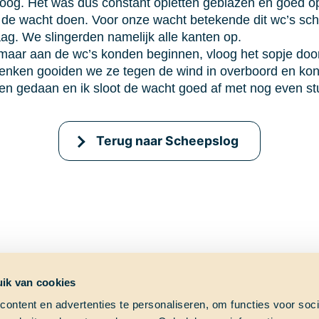
oog. Het was dus constant opletten geblazen en goed op
de wacht doen. Voor onze wacht betekende dit wc’s sch
ag. We slingerden namelijk alle kanten op.
aar aan de wc’s konden beginnen, vloog het sopje door
enken gooiden we ze tegen de wind in overboord en ko
ren gedaan en ik sloot de wacht goed af met nog even st
Terug naar Scheepslog
ik van cookies
ontent en advertenties te personaliseren, om functies voor soci