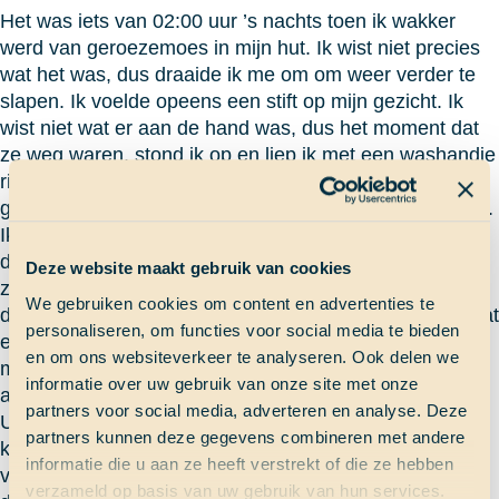
Het was iets van 02:00 uur ’s nachts toen ik wakker
werd van geroezemoes in mijn hut. Ik wist niet precies
wat het was, dus draaide ik me om om weer verder te
slapen. Ik voelde opeens een stift op mijn gezicht. Ik
wist niet wat er aan de hand was, dus het moment dat
ze weg waren, stond ik op en liep ik met een washandje
richting de wc om te kijken wat er nou eigenlijk was
gebeurd. De deurklink van de wc was vies en plakkerig.
Ik stond in de wc en wilde eigenlijk ook wel even naar
de wc gaan, dus deed ik de wc-deksel omhoog en wat
Deze website maakt gebruik van cookies
zag ik daar? Allemaal honing op de bril en ook op de
We gebruiken cookies om content en advertenties te
deurklink. Ik bedacht dat het natuurlijk 1 april was en dat
personaliseren, om functies voor social media te bieden
er waarschijnlijk SaS’ers waren die allemaal grappen
en om ons websiteverkeer te analyseren. Ook delen we
met ons aan het uithalen waren. Ik was niet heel blij,
informatie over uw gebruik van onze site met onze
aangezien ik naar de wc moest en het nogal laat was.
partners voor social media, adverteren en analyse. Deze
Uiteindelijk bleek de wc buiten nog schoon te zijn en
partners kunnen deze gegevens combineren met andere
kon ik daar naartoe, maar mijn nachtrust was nogal
informatie die u aan ze heeft verstrekt of die ze hebben
verstoord. Wat wel leuk was, was dat ze de platen van
verzameld op basis van uw gebruik van hun services.