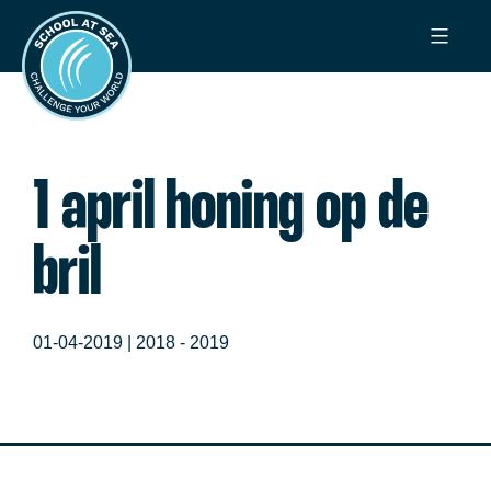
Ga
School
naar
at
de
Sea
inhoud
1 april honing op de
bril
01-04-2019 |
2018 - 2019