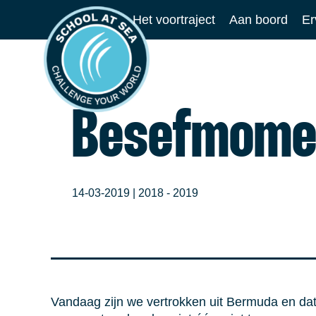
Ga
Het voortraject
Aan boord
Er
naar
School
de
at
inhoud
Sea
Besefmome
14-03-2019 |
2018 - 2019
Vandaag zijn we vertrokken uit Bermuda en da