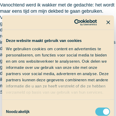
Vanochtend werd ik wakker met de gedachte: het wordt
maar eens tijd om mijn dekbed te gaan gebruiken.
Vanwege de kou had ik namelijk niet heel erg fijn
geslapen. Bij het ontbijt zag ik dat ik niet de enige was
die al last had van de kou. Iedereen liep namelijk weer
rond in truien en thermokleding. Het weer was gewoon
Deze website maakt gebruik van cookies
in twee dagen van tropisch naar koud gegaan. Ondanks
de kou en het nogal wiebelende schip lukte het mij en
We gebruiken cookies om content en advertenties te
anderen wel om goed aan school te werken. In het
personaliseren, om functies voor social media te bieden
gebied waar we nu zitten en er is geen WIFI, dus ook
en om ons websiteverkeer te analyseren. Ook delen we
geen sailmail L! Misschien komt dat wel doordat we in
informatie over uw gebruik van onze site met onze
de Bermudadriehoek zitten… Die avond na school was
partners voor social media, adverteren en analyse. Deze
ik erg moe, dus besloot ik vroeg naar bed te gaan, mét
partners kunnen deze gegevens combineren met andere
mijn lekkere warme dekbed.
informatie die u aan ze heeft verstrekt of die ze hebben
Selma
verzameld op basis van uw gebruik van hun services.
Terug naar Scheepslog
Toestemmingsselectie
Noodzakelijk