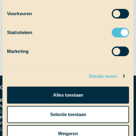
Voorkeuren
Bericht
Vorig bericht
Storm op zee
Statistieken
Volgend bericht
Survived
navigatie
Marketing
Details tonen
Contactgegevens
Alles toestaan
Bezoekadres
Marinierskade 59
1018 HZ Amsterdam
Selectie toestaan
Postadres
Postbus 16664
1001 RD Amsterdam
Weigeren