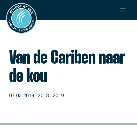
Ga
School
naar
at
de
Sea
inhoud
Van de Cariben naar
de kou
07-03-2019 |
2018 - 2019