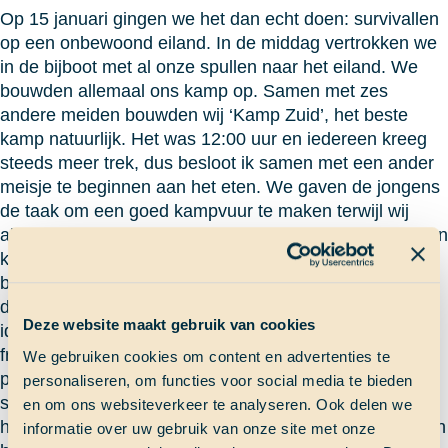
Op 15 januari gingen we het dan echt doen: survivallen
op een onbewoond eiland. In de middag vertrokken we
in de bijboot met al onze spullen naar het eiland. We
bouwden allemaal ons kamp op. Samen met zes
andere meiden bouwden wij ‘Kamp Zuid’, het beste
kamp natuurlijk. Het was 12:00 uur en iedereen kreeg
steeds meer trek, dus besloot ik samen met een ander
meisje te beginnen aan het eten. We gaven de jongens
de taak om een goed kampvuur te maken terwijl wij
alvast wat uien begonnen te snijden voor de lunch. Toen
kwamen we erachter dat we helemaal geen bordjes en
bestek hadden, dus gaven we ook een ander groepje
de taak om zich daarover te bekommeren. De gekste
Deze website maakt gebruik van cookies
ideeën voor een bord kwamen eruit: je flipper of een
frisbee? Uiteindelijk hebben we met de stengels van de
We gebruiken cookies om content en advertenties te
palmbladeren bakjes gemaakt. Het was echt een
personaliseren, om functies voor social media te bieden
superleuke dag. We hadden geen regen en waren de
en om ons websiteverkeer te analyseren. Ook delen we
hele tijd aan het chillen op het strand. Iedereen was aan
informatie over uw gebruik van onze site met onze