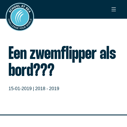
Ga
School
naar
at
de
Sea
inhoud
Een zwemflipper als
bord???
15-01-2019 |
2018 - 2019