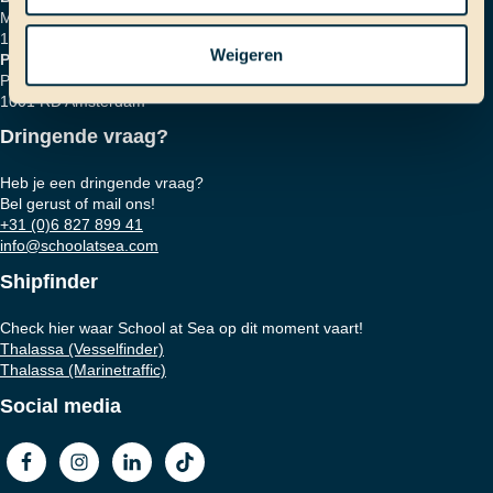
Marinierskade 59
1018 HZ Amsterdam
Weigeren
Postadres
Postbus 16664
1001 RD Amsterdam
Dringende vraag?
Heb je een dringende vraag?
Bel gerust of mail ons!
+31 (0)6 827 899 41
info@schoolatsea.com
Shipfinder
Check hier waar School at Sea op dit moment vaart!
Thalassa (Vesselfinder)
Thalassa (Marinetraffic)
Social media