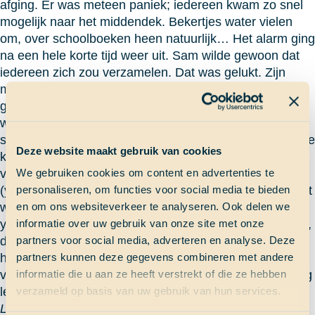
afging. Er was meteen paniek; iedereen kwam zo snel
mogelijk naar het middendek. Bekertjes water vielen
om, over schoolboeken heen natuurlijk… Het alarm ging
na een hele korte tijd weer uit. Sam wilde gewoon dat
iedereen zich zou verzamelen. Dat was gelukt. Zijn
mededeling was dat de tijd weer een uurtje achteruit
ging, dit keer niet geleidelijk vanavond tijdens de
wachten maar in één keer. Hij vertelde ook dat de
scheepsovername nu écht begonnen was! Onze nieuwe
Deze website maakt gebruik van cookies
kapitein ging meteen een toespraak houden. Ze
vertelde dat we vanavond filmavond zouden hebben
We gebruiken cookies om content en advertenties te
(yessss) en dat de stores helemaal verpest zijn, dus dat
personaliseren, om functies voor social media te bieden
we die gaan tellen in de komende dagen (minder
en om ons websiteverkeer te analyseren. Ook delen we
yessss). Mijn taak bij de scheepsovername is journalist,
informatie over uw gebruik van onze site met onze
dus ik kwam samen met alle andere journalisten. We
partners voor social media, adverteren en analyse. Deze
hebben een plan gemaakt over hoe we ons krantje
partners kunnen deze gegevens combineren met andere
vorm gaan geven. Ik heb er zin in en ik denk dat het erg
informatie die u aan ze heeft verstrekt of die ze hebben
leuk gaat worden!
verzameld op basis van uw gebruik van hun services.
Liselotte