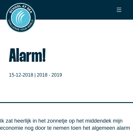
Ga
School
naar
at
de
Sea
inhoud
Alarm!
15-12-2018 |
2018 - 2019
Ik zat heerlijk in het zonnetje op het middendek mijn
economie nog door te nemen toen het algemeen alarm