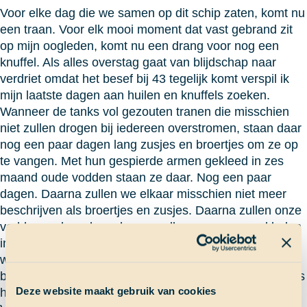
Voor elke dag die we samen op dit schip zaten, komt nu
een traan. Voor elk mooi moment dat vast gebrand zit
op mijn oogleden, komt nu een drang voor nog een
knuffel. Als alles overstag gaat van blijdschap naar
verdriet omdat het besef bij 43 tegelijk komt verspil ik
mijn laatste dagen aan huilen en knuffels zoeken.
Wanneer de tanks vol gezouten tranen die misschien
niet zullen drogen bij iedereen overstromen, staan daar
nog een paar dagen lang zusjes en broertjes om ze op
te vangen. Met hun gespierde armen gekleed in zes
maand oude vodden staan ze daar. Nog een paar
dagen. Daarna zullen we elkaar misschien niet meer
beschrijven als broertjes en zusjes. Daarna zullen onze
vodden verbrand worden en zullen we ons weer kleden
in de maskers die thuis op ons wachten. Daarna zullen
we zelf die tranen moeten drogen, of zullen onze
biologische broertjes en zusjes dat voor ons doen. Dit is
Deze website maakt gebruik van cookies
het begin van het einde en alles aan boord wijst erop.