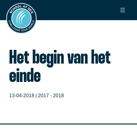
Ga
School
naar
at
de
Sea
inhoud
Het begin van het
einde
13-04-2018 |
2017 - 2018