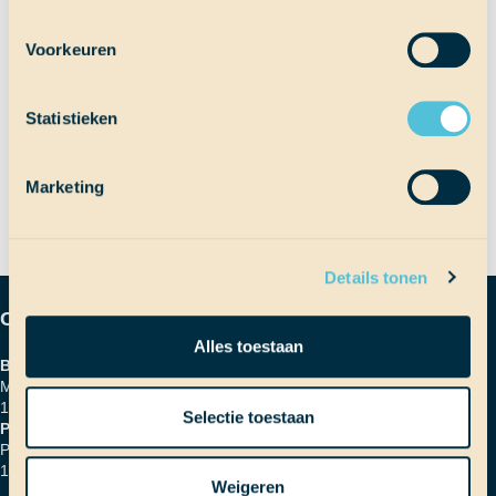
Voorkeuren
Bericht
Vorig bericht
Dromerige dag
Statistieken
Volgend bericht
Ik mis kip
navigatie
Marketing
Details tonen
Contactgegevens
Alles toestaan
Bezoekadres
Marinierskade 59
1018 HZ Amsterdam
Selectie toestaan
Postadres
Postbus 16664
1001 RD Amsterdam
Weigeren