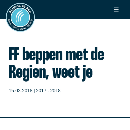
Ga
School
naar
at
de
Sea
inhoud
FF beppen met de
Regien, weet je
15-03-2018 |
2017 - 2018