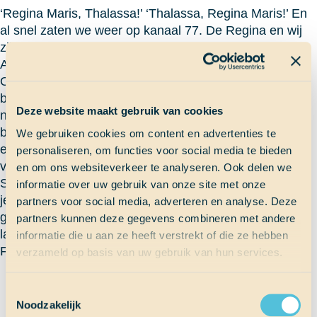
‘Regina Maris, Thalassa!’ ‘Thalassa, Regina Maris!’ En
al snel zaten we weer op kanaal 77. De Regina en wij
zijn op dezelfde dag uit Bermuda vertrokken richting de
Azoren. En ja, dat betekent een wedstrijdje natuurlijk.
Om elkaar ’s nachts tijdens de wachten een beetje
bezig te houden, hebben we via de marifoon raadsels
Deze website maakt gebruik van cookies
naar elkaar toegestuurd. Het was lachen geblazen. De
bemanning van de Regina was zelfs zo fanatiek, dat ze
We gebruiken cookies om content en advertenties te
een Nederlander wakker maakten om het raadsel te
personaliseren, om functies voor social media te bieden
vertalen.
en om ons websiteverkeer te analyseren. Ook delen we
Stel, je staat in een kamer met drie schakelaars. Naast
informatie over uw gebruik van onze site met onze
je bevinden zich nog drie kamers met daar een
partners voor social media, adverteren en analyse. Deze
gloeilamp in. Hoe weet je welke schakelaar bij welke
partners kunnen deze gegevens combineren met andere
lamp hoort? Jaja, denk daar maar even over na.
informatie die u aan ze heeft verstrekt of die ze hebben
Femke
verzameld op basis van uw gebruik van hun services.
Terug naar Scheepslog
Toestemmingsselectie
Noodzakelijk