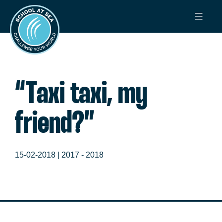
Ga
School
naar
at
de
Sea
inhoud
“Taxi taxi, my
friend?”
15-02-2018 |
2017 - 2018