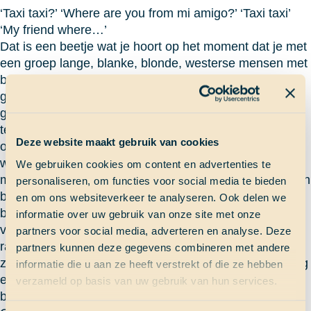
‘Taxi taxi?’ ‘Where are you from mi amigo?’ ‘Taxi taxi’
‘My friend where…’
Dat is een beetje wat je hoort op het moment dat je met
een groep lange, blanke, blonde, westerse mensen met
backpacks door Cuba loopt. Wij dachten hiervan slim
gebruik te maken, en we hadden vanuit Trinidad een
goedkope taxi naar Havana geregeld een dag van
tevoren. Alleen toen die (drie uur te laat) aankwam bij
Deze website maakt gebruik van cookies
ons in de straat bleek dat het een verdomde veewagen
was, met al vijf mensen met backpacks erin. En er
We gebruiken cookies om content en advertenties te
moesten nog tien bij in. Dus wij zaten ingebouwd tussen
personaliseren, om functies voor social media te bieden
backpacks achterin een trillende veewagen met houten
en om ons websiteverkeer te analyseren. Ook delen we
bankjes, en dat vijf uur lang. Ik heb er maar het beste
informatie over uw gebruik van onze site met onze
van gemaakt met een bak ijs en een fles b-merk cola,
partners voor social media, adverteren en analyse. Deze
rappend met Fien en kijkend naar de vette auto’s die er
partners kunnen deze gegevens combineren met andere
zo veel in Cuba zijn, maar toch zijn ik en vooral mijn rug
informatie die u aan ze heeft verstrekt of die ze hebben
en billen van mening dat we wel een duurdere officiële
verzameld op basis van uw gebruik van hun services.
bus hadden mogen regelen.