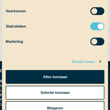
Voorkeuren
Bericht
Vorig bericht
Let’s meet!
Statistieken
Volgend bericht
Beach on Tenerife
navigatie
Marketing
Details tonen
Contactgegevens
Alles toestaan
Bezoekadres
Marinierskade 59
1018 HZ Amsterdam
Selectie toestaan
Postadres
Postbus 16664
1001 RD Amsterdam
Weigeren