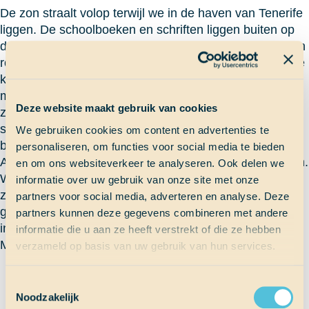
De zon straalt volop terwijl we in de haven van Tenerife
liggen. De schoolboeken en schriften liggen buiten op
de tafels en studenten lopen met zonnebrillen en petten
rond. Anna en ik zitten te studeren als Eva naar ons toe
komt lopen. ‘Vergeten jullie niet in de smeren, hè
meiden.’ We kijken op en ze laat ons haar schouder
Deze website maakt gebruik van cookies
zien. Je ziet een redelijk bruine schouder met één wit
streepje van haar hemdje. ‘Ik heb net tien minuten
We gebruiken cookies om content en advertenties te
buiten gezeten.’ zegt Eva. ‘Het gaat echt heel hard.’
personaliseren, om functies voor social media te bieden
Anna en ik lopen naar onze hutten om ons in te smeren.
en om ons websiteverkeer te analyseren. Ook delen we
Wel een leuke gedachte, dat onze ouders en broers en
informatie over uw gebruik van onze site met onze
zussen met tien graden thuis zitten terwijl het hier
partners voor social media, adverteren en analyse. Deze
gemiddeld 20 graden is en wij ons elk uur moeten
partners kunnen deze gegevens combineren met andere
insmeren om veilig van de zon te kunnen genieten.
informatie die u aan ze heeft verstrekt of die ze hebben
Minke W
verzameld op basis van uw gebruik van hun services.
Terug naar Scheepslog
Toestemmingsselectie
Noodzakelijk