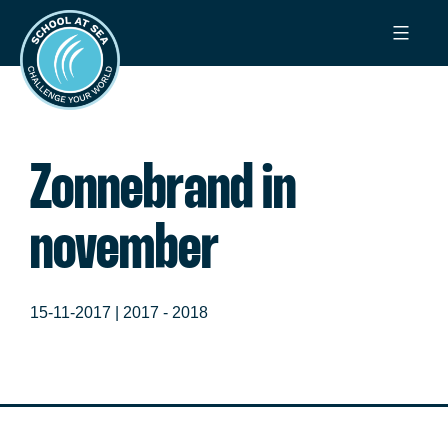
Ga
School
naar
at
de
Sea
inhoud
Zonnebrand in
november
15-11-2017 |
2017 - 2018