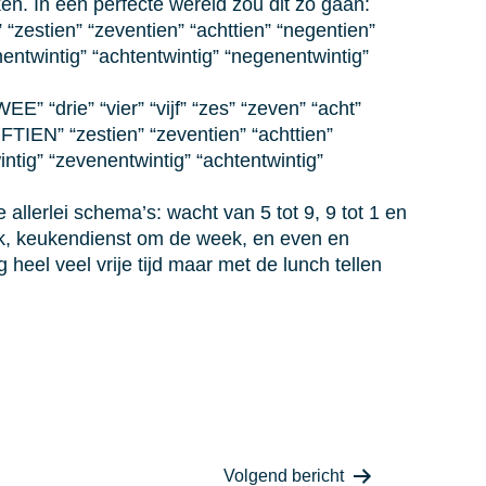
ken. In een perfecte wereld zou dit zo gaan:
en” “zestien” “zeventien” “achttien” “negentien”
enentwintig” “achtentwintig” “negenentwintig”
E” “drie” “vier” “vijf” “zes” “zeven” “acht”
FTIEN” “zestien” “zeventien” “achttien”
wintig” “zevenentwintig” “achtentwintig”
lerlei schema’s: wacht van 5 tot 9, 9 tot 1 en
ek, keukendienst om de week, en even en
eel veel vrije tijd maar met de lunch tellen
Volgend bericht