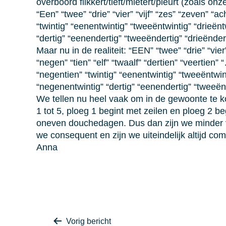
overboord flikkert/tieft/mietert/pleurt (zoals o
“Een” “twee” “drie” “vier” “vijf” “zes” “zeven” “ac
“twintig” “eenentwintig” “tweeëntwintig” “drieënt
“dertig” “eenendertig” “tweeëndertig” “drieëndert
Maar nu in de realiteit: “EEN” “twee” “drie” “vie
“negen” “tien” “elf” “twaalf” “dertien” “veert
“negentien” “twintig” “eenentwintig” “tweeëntwint
“negenentwintig” “dertig” “eenendertig” “twee
We tellen nu heel vaak om in de gewoonte te ko
1 tot 5, ploeg 1 begint met zeilen en ploeg 2
oneven douchedagen. Dus dan zijn we minder vaa
we consequent en zijn we uiteindelijk altijd com
Anna
Vorig bericht