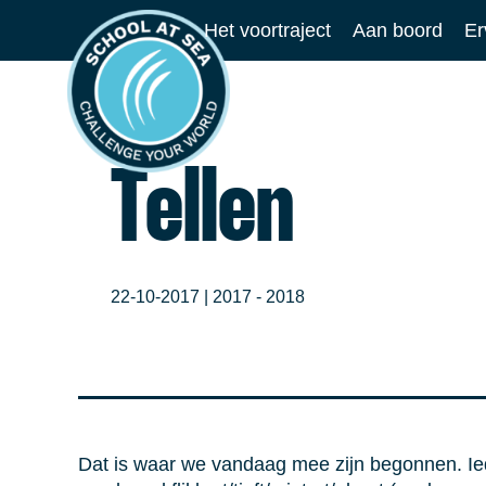
Ga
Het voortraject
Aan boord
Er
naar
School
de
at
inhoud
Sea
Tellen
22-10-2017 |
2017 - 2018
Dat is waar we vandaag mee zijn begonnen. Iede