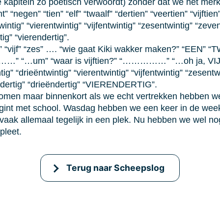
nze kapitein zo poëtisch verwoordt) zonder dat we het mer
ht” “negen” “tien” “elf” “twaalf” “dertien” “veertien” “vijfti
wintig” “vierentwintig” “vijfentwintig” “zesentwintig” “zev
ig” “vierendertig”.
r” “vijf” “zes” …. “wie gaat Kiki wakker maken?” “EEN” “TWE
ien” “……” “…um” “waar is vijftien?” “……………” “…oh ja, VIJ
ig” “drieëntwintig” “vierentwintig” “vijfentwintig” “zesent
ëndertig” “drieëndertig” “VIERENDERTIG”.
men maar binnenkort als we echt vertrekken hebben we al
 begint met school. Wasdag hebben we een keer in de we
k allemaal tegelijk in een plek. Nu hebben we wel nog h
pleet.
Terug naar Scheepslog