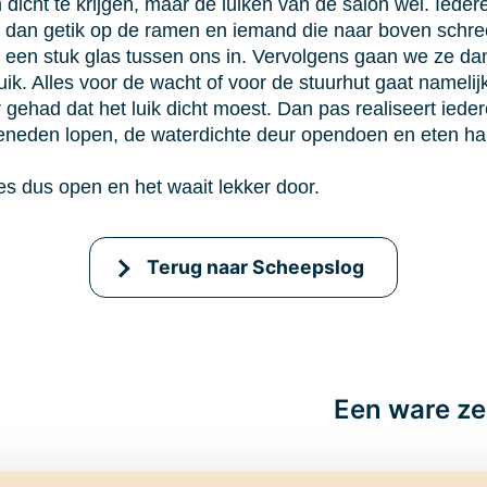
 dicht te krijgen, maar de luiken van de salon wel. Iede
e dan getik op de ramen en iemand die naar boven schreeu
ijk een stuk glas tussen ons in. Vervolgens gaan we ze d
uik. Alles voor de wacht of voor de stuurhut gaat namelij
had dat het luik dicht moest. Dan pas realiseert iederee
beneden lopen, de waterdichte deur opendoen en eten hal
es dus open en het waait lekker door.
Terug naar Scheepslog
Een ware ze