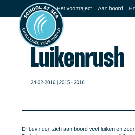
Ga
Het voortraject
Aan boord
Er
naar
School
de
at
inhoud
Sea
Luikenrush
24-02-2016 |
2015 - 2016
Er bevinden zich aan boord veel luiken en zodr