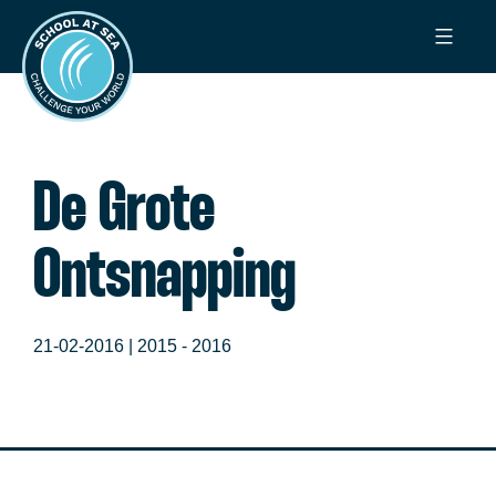
Ga
School
naar
at
de
Sea
inhoud
De Grote
Ontsnapping
21-02-2016 |
2015 - 2016