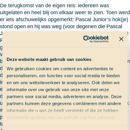
De terugkomst van de eigen reis: iedereen was
uitgelaten en heel blij om elkaar weer te zien. Toen werd
er iets afschuwelijks opgemerkt: Pascal Junior’s hok(je)
stond open en hij was weg (voor degenen die Pascal
Junior nog niet kennen, het is de boord-heremietkreeft)!
Pascal heeft een hypothese bedacht voor wat er
gebeurd is: PJ stond achter in de salon, omdat zijn
vaste plekje in het magazijn vergast werd tegen de
Deze website maakt gebruik van cookies
beestjes. Waarschijnlijk is zijn plastic huisje door gassen
die uit zijn eten (fruit) kwamen opgezwollen en is de
We gebruiken cookies om content en advertenties te
deksel eraf geknald. Deze is toen waarschijnlijk schuin
personaliseren, om functies voor social media te bieden
in het hok gevallen en zo is PJ uit het hok gekropen, is
en om ons websiteverkeer te analyseren. Ook delen we
een beetje gaan rondzwerven en heeft toen zijn plek in
informatie over uw gebruik van onze site met onze
de boordbibliotheek gevonden. Er werd een beloning
partners voor social media, adverteren en analyse. Deze
uitgeloofd voor degene die PJ zou vinden en uiteindelijk
partners kunnen deze gegevens combineren met andere
was Ben dat: die krijgt een drankje van Pascal op het
informatie die u aan ze heeft verstrekt of die ze hebben
peperdure Bermuda. Gelukkig is ons huisdier weer
verzameld op basis van uw gebruik van hun services.
terug!