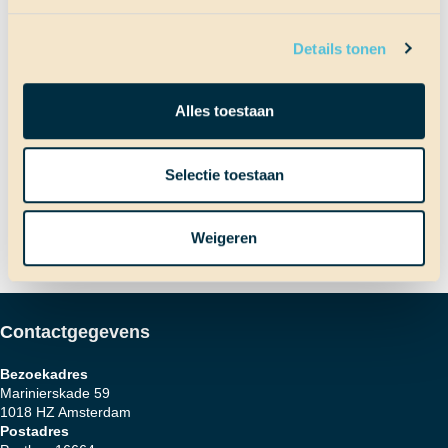
Terug naar Scheepslog
Details tonen
Bericht
Vorig bericht
Alles toestaan
Overal politie!
Volgend bericht
Selectie toestaan
Bij de brandweer
navigatie
Weigeren
Contactgegevens
Bezoekadres
Marinierskade 59
1018 HZ Amsterdam
Postadres