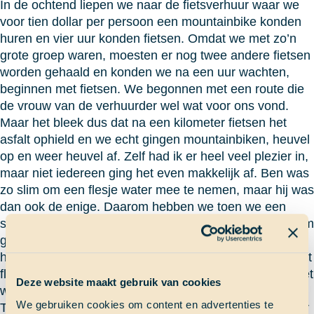
In de ochtend liepen we naar de fietsverhuur waar we
voor tien dollar per persoon een mountainbike konden
huren en vier uur konden fietsen. Omdat we met zo’n
grote groep waren, moesten er nog twee andere fietsen
worden gehaald en konden we na een uur wachten,
beginnen met fietsen. We begonnen met een route die
de vrouw van de verhuurder wel wat voor ons vond.
Maar het bleek dus dat na een kilometer fietsen het
asfalt ophield en we echt gingen mountainbiken, heuvel
op en weer heuvel af. Zelf had ik er heel veel plezier in,
maar niet iedereen ging het even makkelijk af. Ben was
zo slim om een flesje water mee te nemen, maar hij was
dan ook de enige. Daarom hebben we toen we een
stroompje water zagen het flesje leeggedronken en hem
gevuld met het stromende water. Zo slim als wij waren
hebben we niet eerst het water geproefd voordat we het
flesje leegdronken en toen we er achter kwamen dat het
Deze website maakt gebruik van cookies
water vies was, was het flesje natuurlijk al leeg.
We gebruiken cookies om content en advertenties te
Toen we doorfietsten kwamen we bij een huis aan waar