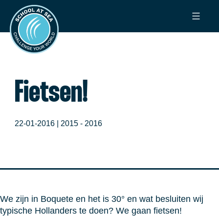
Ga
School
naar
at
de
Sea
inhoud
Fietsen!
22-01-2016 |
2015 - 2016
We zijn in Boquete en het is 30° en wat besluiten wij
typische Hollanders te doen? We gaan fietsen!