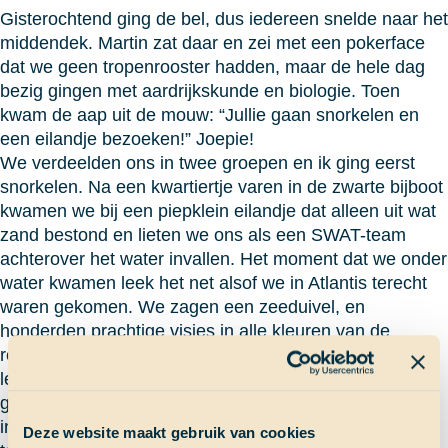
Gisterochtend ging de bel, dus iedereen snelde naar het
middendek. Martin zat daar en zei met een pokerface
dat we geen tropenrooster hadden, maar de hele dag
bezig gingen met aardrijkskunde en biologie. Toen
kwam de aap uit de mouw: “Jullie gaan snorkelen en
een eilandje bezoeken!” Joepie!
We verdeelden ons in twee groepen en ik ging eerst
snorkelen. Na een kwartiertje varen in de zwarte bijboot
kwamen we bij een piepklein eilandje dat alleen uit wat
zand bestond en lieten we ons als een SWAT-team
achterover het water invallen. Het moment dat we onder
water kwamen leek het net alsof we in Atlantis terecht
waren gekomen. We zagen een zeeduivel, en
honderden prachtige visjes in alle kleuren van de
regenboog. Dit was echt het mooiste dat ik ooit in mijn
leven heb gezien! Ik denk dat we ongeveer twee uur
gesnorkeld hebben, toen we terug de bijboot
inklommen. We hebben nog een rondje gevaren en
Deze website maakt gebruik van cookies