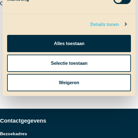
CLAIRE
Terug naar Scheepslog
Details tonen
Alles toestaan
Bericht
Vorig bericht
Aankomst San Blas/Panama
Selectie toestaan
Volgend bericht
Guna Yala
navigatie
Weigeren
Contactgegevens
Bezoekadres