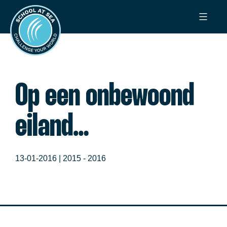
Ga
School
naar
at
de
Sea
inhoud
Op een onbewoond
eiland…
13-01-2016 |
2015 - 2016