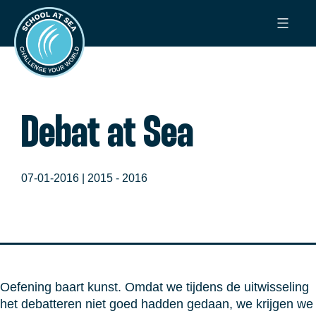
Ga
School
naar
at
de
Sea
inhoud
Debat at Sea
07-01-2016 |
2015 - 2016
Oefening baart kunst. Omdat we tijdens de uitwisseling
het debatteren niet goed hadden gedaan, we krijgen we