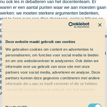
nu ook les in debatteren van het docententeam. Er
waren er een aantal punten waar we aan moesten gaan
werken: we moeten sterkere argumenten bedenken,
niet te lang over een ding doorgaan, serieus blijven en
niet door elkaar heen praten.
De zwarte pieten discussie vond plaats op het
middendek. “Ik vind dat ze weg moeten, want die zwarte
kleur is discriminerend”. De groep was in tweeën
Deze website maakt gebruik van cookies
gedeeld, de ene was voor en de andere was tegen
We gebruiken cookies om content en advertenties te
verandering van het Sinterklaasfeest. Voordat het debat
personaliseren, om functies voor social media te bieden
startte, hadden wij een documentaire gezien over
en om ons websiteverkeer te analyseren. Ook delen we
discriminatie in Nederland. (‘Zwart als Roet’).
informatie over uw gebruik van onze site met onze
De conclusie van de docenten was: ‘Er is al een klein
partners voor social media, adverteren en analyse. Deze
beetje verbeterd in het debatteren.’
partners kunnen deze gegevens combineren met andere
By the way, na dit blogje komen er nog maar 100…HÉ-
informatie die u aan ze heeft verstrekt of die ze hebben
E-E-E-E-E-EFTIG.
verzameld op basis van uw gebruik van hun services.
AREND
Toestemmingsselectie
Terug naar Scheepslog