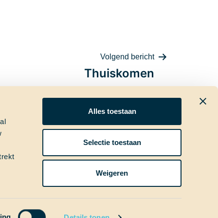
Volgend bericht
Thuiskomen
Alles toestaan
al
w
ia
Nieuwsbrief
Selectie toestaan
trekt
Weigeren
ing
Details tonen