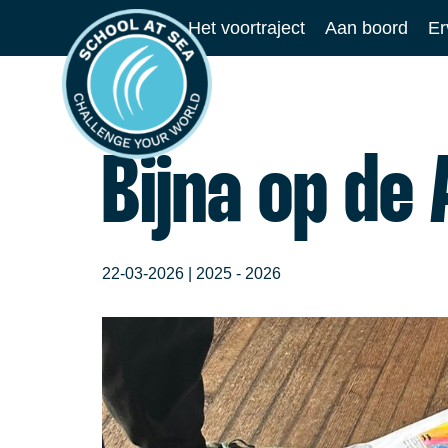
Ga
Het voortraject
Aan boord
Er
naar
School
de
at
inhoud
Sea
Bijna op de
22-03-2026 |
2025 - 2026