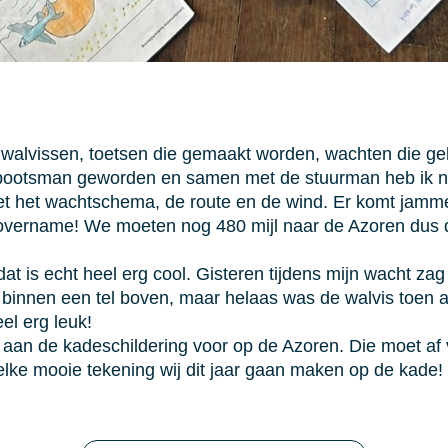
alvissen, toetsen die gemaakt worden, wachten die gel
bootsman geworden en samen met de stuurman heb ik no
et het wachtschema, de route en de wind. Er komt jamm
overname! We moeten nog 480 mijl naar de Azoren dus d
at is echt heel erg cool. Gisteren tijdens mijn wacht zag
an binnen een tel boven, maar helaas was de walvis toe
el erg leuk!
 aan de kadeschildering voor op de Azoren. Die moet af
lke mooie tekening wij dit jaar gaan maken op de kade!