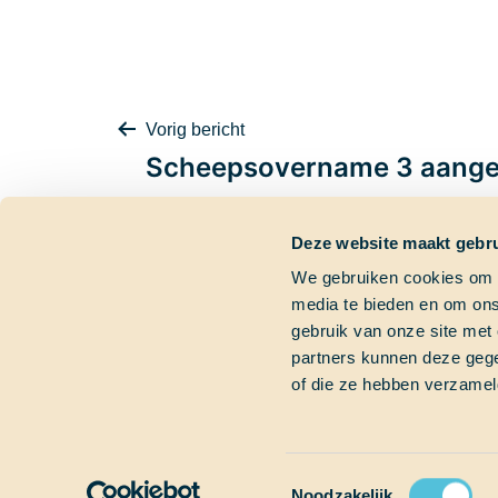
Bericht
Vorig bericht
Scheepsovername 3 aange
Deze website maakt gebru
navigatie
We gebruiken cookies om c
media te bieden en om ons
Contactgegevens
Dringende vra
gebruik van onze site met
partners kunnen deze gege
Bezoekadres
Heb je een dringend
of die ze hebben verzamel
Marinierskade 59
Bel gerust of mail on
1018 HZ Amsterdam
+31 (0)6 827 899 41
Postadres
info@schoolatsea.c
Postbus 16664
1001 RD Amsterdam
Toestemmingsselectie
Noodzakelijk