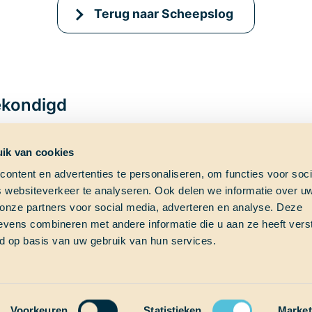
Terug naar Scheepslog
kondigd
ik van cookies
ontent en advertenties te personaliseren, om functies voor soci
 websiteverkeer te analyseren. Ook delen we informatie over u
ag?
Shipfinder
Social med
 onze partners voor social media, adverteren en analyse. Deze
vens combineren met andere informatie die u aan ze heeft vers
e vraag?
Check hier waar School at
d op basis van uw gebruik van hun services.
s!
Sea op dit moment vaart!
Thalassa (Vesselfinder)
om
Thalassa (Marinetraffic)
Voorkeuren
Statistieken
Market