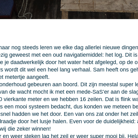
maar nog steeds leren we elke dag allerlei nieuwe dingen
ezig geweest met een oud navigatiemiddel: het log. Dit i
ie je daadwerkelijk door het water hebt afgelegd, op de 
ers wordt dit wel een heel lang verhaal. Sam heeft ons g
t metertje aangeeft.
 onderhoud gebeuren aan boord. Dit zijn meestal super l
s van de wacht mocht ik met een mede-SaS’er aan de slag
0 vierkante meter en we hebben 16 zeilen. Dat is flink w
ons een mooi systeem bedacht, dus konden we meteen beg
l snel hadden we het door. Een van ons zat onder het ze
aadje door het lusje halen. Even voor de duidelijkheid: 
wij die zeker winnen!
r en weer steken lag het zeil er weer super mooi bij. H