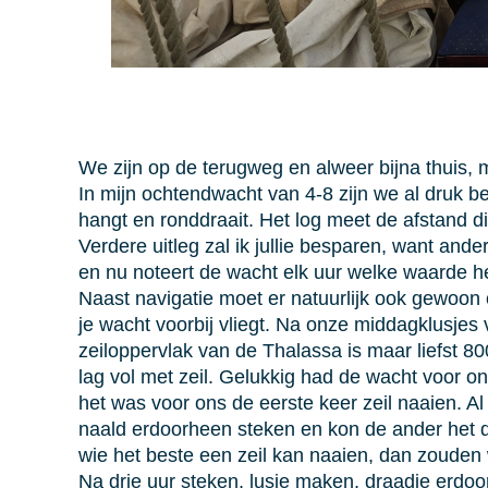
We zijn op de terugweg en alweer bijna thuis, 
In mijn ochtendwacht van 4-8 zijn we al druk b
hangt en ronddraait. Het log meet de afstand d
Verdere uitleg zal ik jullie besparen, want and
en nu noteert de wacht elk uur welke waarde he
Naast navigatie moet er natuurlijk ook gewoon
je wacht voorbij vliegt. Na onze middagklusje
zeiloppervlak van de Thalassa is maar liefst 80
lag vol met zeil. Gelukkig had de wacht voor 
het was voor ons de eerste keer zeil naaien. A
naald erdoorheen steken en kon de ander het dr
wie het beste een zeil kan naaien, dan zouden 
Na drie uur steken, lusje maken, draadje erdoo