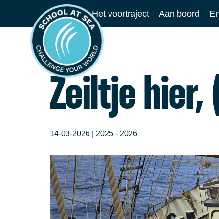
Ga
Het voortraject
Aan boord
Er
naar
School
de
at
inhoud
Sea
Zeiltje hier,
14-03-2026 |
2025 - 2026