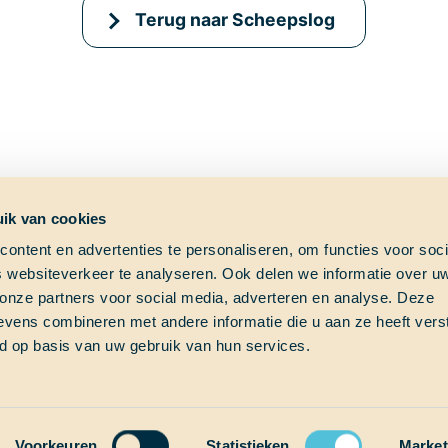
Terug naar Scheepslog
ik van cookies
ontent en advertenties te personaliseren, om functies voor soci
 websiteverkeer te analyseren. Ook delen we informatie over u
ag?
Shipfinder
Social med
 onze partners voor social media, adverteren en analyse. Deze
vens combineren met andere informatie die u aan ze heeft vers
e vraag?
Check hier waar School at
d op basis van uw gebruik van hun services.
s!
Sea op dit moment vaart!
Thalassa (Vesselfinder)
om
Thalassa (Marinetraffic)
Voorkeuren
Statistieken
Market