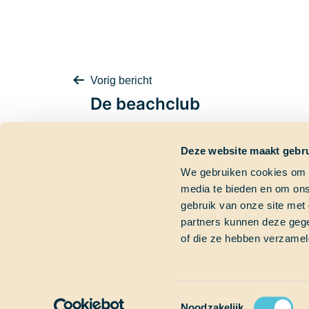
Bericht
Vorig bericht
De beachclub
Deze website maakt gebru
navigatie
We gebruiken cookies om c
media te bieden en om ons
Contactgegevens
Dringende vra
gebruik van onze site met
partners kunnen deze gege
Bezoekadres
Heb je een dringend
of die ze hebben verzamel
Marinierskade 59
Bel gerust of mail on
1018 HZ Amsterdam
+31 (0)6 827 899 41
Postadres
info@schoolatsea.c
Postbus 16664
1001 RD Amsterdam
Toestemmingsselectie
Noodzakelijk