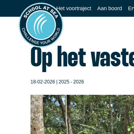
Ga
Het voortraject
Aan boord
Er
naar
School
de
at
inhoud
Sea
Op het vast
18-02-2026 |
2025 - 2026