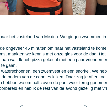
aar het vasteland van Mexico. We gingen zwemmen in c
e ongeveer 45 minuten om naar het vasteland te komen
komst maakten we kennis met onze gids voor de dag. He
ken aan wal. Ik heb pizza gekocht met een paar vrienden 
 te gaan.
m, waterschoenen, een zwemvest en een snorkel. We he
ot de bodem van de cenotes kijken. Daar zag je af en to
e en hebben we om half zeven de pont weer terug genome
orbereid en heb ik de rest van de avond gezellig met vr