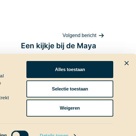
Volgend bericht
Een kijkje bij de Maya
Alles toestaan
al
w
ia
Nieuwsbrief
Selectie toestaan
trekt
Weigeren
ing
Details tonen