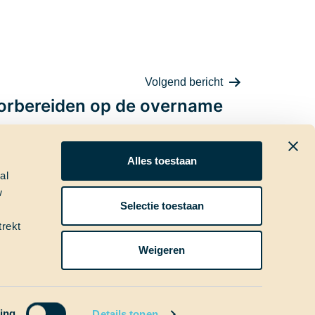
Volgend bericht
orbereiden op de overname
Alles toestaan
al
w
ia
Nieuwsbrief
Selectie toestaan
trekt
Weigeren
ing
Details tonen