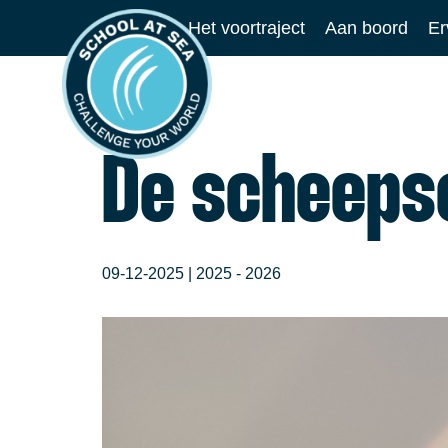
Ga
Het voortraject
Aan boord
Er
naar
School
de
at
inhoud
Sea
De scheeps
09-12-2025 |
2025 - 2026