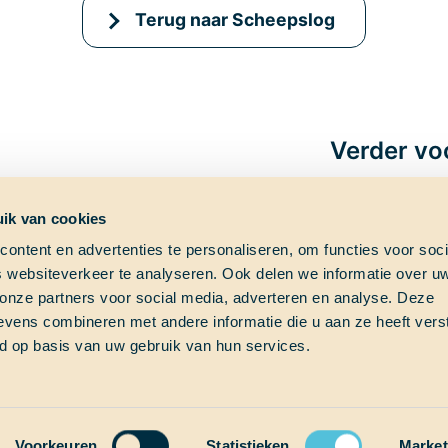
Terug naar Scheepslog
Verder vo
ik van cookies
ontent en advertenties te personaliseren, om functies voor soci
 websiteverkeer te analyseren. Ook delen we informatie over u
ag?
Shipfinder
Social med
 onze partners voor social media, adverteren en analyse. Deze
vens combineren met andere informatie die u aan ze heeft vers
e vraag?
Check hier waar School at
d op basis van uw gebruik van hun services.
s!
Sea op dit moment vaart!
Thalassa (Vesselfinder)
om
Thalassa (Marinetraffic)
Voorkeuren
Statistieken
Market