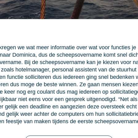
regen we wat meer informatie over wat voor functies j
g naar Dominica, dus de scheepsovername komt snel dicht
overname. Bij de scheepsovername kan je kiezen voor nau
zoals hotelmanager, personal assistent van de stuurhut 
functie solliciteren dus iedereen ging snel bedenken wa
iteren dus moge de beste winnen. Ze gaan mensen kiezen 
 keer nog erg coulant dus mag iedereen op sollicitatie
aar niet eens voor een gesprek uitgenodigd. “Net als
eer gelijk een deadline en aangezien deze oversteek echt 
gelijk weer achter de computers om hun sollicitatiebrief
n feestje van maken tijdens de eerste scheepsovernam