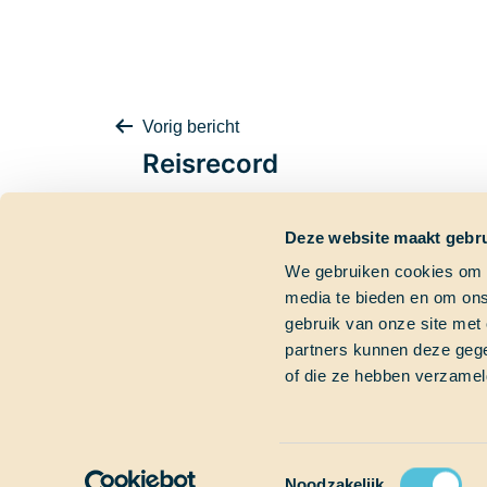
Bericht
Vorig bericht
Reisrecord
Deze website maakt gebru
navigatie
We gebruiken cookies om c
media te bieden en om ons
Contactgegevens
Dringende vra
gebruik van onze site met
partners kunnen deze gege
Bezoekadres
Heb je een dringend
of die ze hebben verzamel
Marinierskade 59
Bel gerust of mail on
1018 HZ Amsterdam
+31 (0)6 827 899 41
Postadres
info@schoolatsea.c
Postbus 16664
1001 RD Amsterdam
Toestemmingsselectie
Noodzakelijk