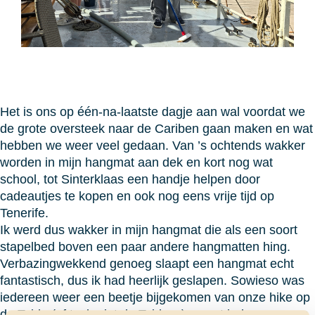
Het is ons op één-na-laatste dagje aan wal voordat we
de grote oversteek naar de Cariben gaan maken en wat
hebben we weer veel gedaan. Van ’s ochtends wakker
worden in mijn hangmat aan dek en kort nog wat
school, tot Sinterklaas een handje helpen door
cadeautjes te kopen en ook nog eens vrije tijd op
Tenerife.
Ik werd dus wakker in mijn hangmat die als een soort
stapelbed boven een paar andere hangmatten hing.
Verbazingwekkend genoeg slaapt een hangmat echt
fantastisch, dus ik had heerlijk geslapen. Sowieso was
iedereen weer een beetje bijgekomen van onze hike op
de Teide (of toch niet de Teide…) en zat iedereen weer