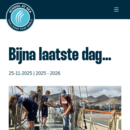
Ga
School
naar
at
de
Sea
inhoud
Bijna laatste dag…
25-11-2025 |
2025 - 2026