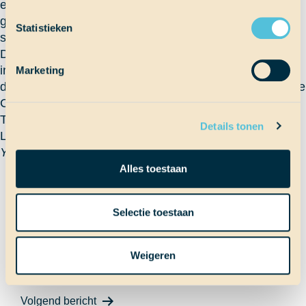
eilanden. We hebben hier echt super leuke cadeautjes
gekocht en meteen al een idee bedacht voor de
Statistieken
surprise die we erbij gaan maken.
De dag eindigde met vrije tijd, bellen met thuis, snacks
inkopen voor de grote oversteek en met een deel van
Marketing
de groep met heerlijke Spaanse paella eten. Op naar de
Cariben!
Tot snel!
Details tonen
Liefs
Yinthe
Alles toestaan
Terug naar Scheepslog
Selectie toestaan
Bericht
Vorig bericht
Weigeren
Barbecue op de Regina Maris
Volgend bericht