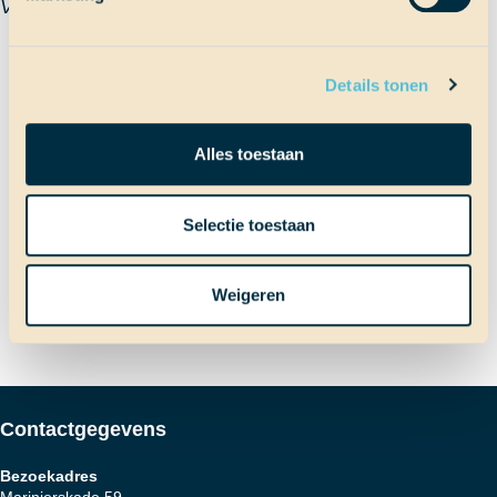
Valerie
Terug naar Scheepslog
Details tonen
Alles toestaan
Bericht
Vorig bericht
Wakker worden op Bermuda
Selectie toestaan
Volgend bericht
Eventjes alleen
navigatie
Weigeren
Contactgegevens
Bezoekadres
Marinierskade 59