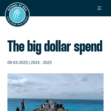
Ga
School
naar
at
de
Sea
inhoud
The big dollar spend
08-03-2025 |
2024 - 2025