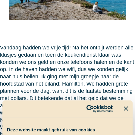
Vandaag hadden we vrije tijd! Na het ontbijt werden alle
klusjes gedaan en toen de keukendienst klaar was
konden we ons geld en onze telefoons halen en de kant
op. In de haven hadden we wifi, dus we konden gelijk
naar huis bellen. Ik ging met mijn groepje naar de
hoofdstad van het eiland: Hamilton. We hadden grote
plannen voor de dag, want dit is de laatste bestemming
met dollars. Dit betekende dat al het geld dat we de
afgelopen maanden gespaard hebben, uitgegeven kan
worden.
Na een uurtje in de bus kwamen we aan in Hamilton.
We zijn hier naar meerdere winkeltjes geweest om de
Deze website maakt gebruik van cookies
beste Bermuda T-shirts te vinden. Zo kwamen we ook