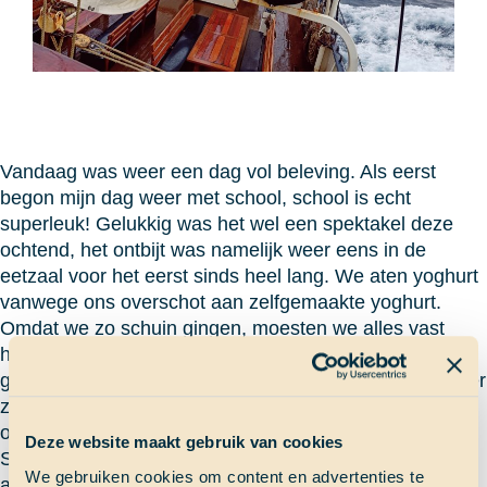
Vandaag was weer een dag vol beleving. Als eerst
begon mijn dag weer met school, school is echt
superleuk! Gelukkig was het wel een spektakel deze
ochtend, het ontbijt was namelijk weer eens in de
eetzaal voor het eerst sinds heel lang. We aten yoghurt
vanwege ons overschot aan zelfgemaakte yoghurt.
Omdat we zo schuin gingen, moesten we alles vast
houden. Iedereen moest zijn eigen bakje dus in de
gaten houden, dit gaat natuurlijk niet altijd even goed, er
zijn dus wel jammer genoeg een paar bakjes yoghurt
omgegaan.
Deze website maakt gebruik van cookies
Schooltijd was in geen tijd voorbij, toen hadden we
We gebruiken cookies om content en advertenties te
alweer lunch. Het was nog wel buiten lunch, maar