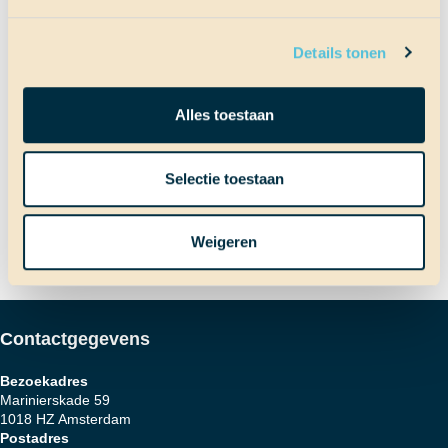
Terug naar Scheepslog
Details tonen
Bericht
Vorig bericht
Alles toestaan
Verfrissend
Volgend bericht
Selectie toestaan
Deepclean
navigatie
Weigeren
Contactgegevens
Bezoekadres
Marinierskade 59
1018 HZ Amsterdam
Postadres