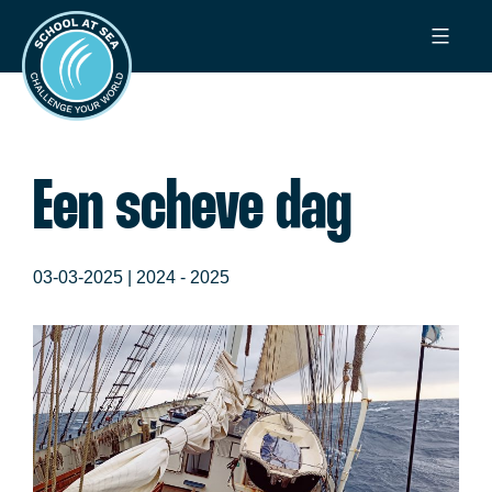
Ga
School
naar
at
de
Sea
inhoud
Een scheve dag
03-03-2025 |
2024 - 2025