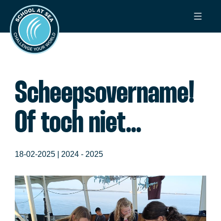
Ga
School
naar
at
de
Sea
inhoud
Scheepsovername!
Of toch niet…
18-02-2025 |
2024 - 2025