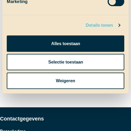
Marketing
Terug naar Scheepslog
Details tonen
Bericht
Vorig bericht
Alles toestaan
Het mysterie van de kapotte
dompelpomp
Selectie toestaan
navigatie
Volgend bericht
Ciao Cuba
Weigeren
Contactgegevens
Bezoekadres