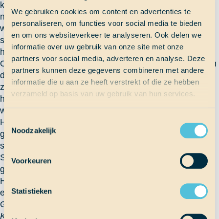
klaargemaakt door de keukendienst. En na de lunch
We gebruiken cookies om content en advertenties te
nam de kapitein (van de scheepsovername) even het
personaliseren, om functies voor social media te bieden
woord. Iedereen had gedacht dat het begin van de
en om ons websiteverkeer te analyseren. Ook delen we
scheepsovername zou aangekondigd worden, maar
informatie over uw gebruik van onze site met onze
helaas was dat niet het nieuws dat ze te vertellen had.
partners voor social media, adverteren en analyse. Deze
Om naar Bermuda te gaan moesten we een hoekje aan
partners kunnen deze gegevens combineren met andere
de westkant van Cuba om, maar als we vandaag weg
informatie die u aan ze heeft verstrekt of die ze hebben
zouden gaan zouden we daar keiharde tegenwind
verzameld op basis van uw gebruik van hun services.
hebben. Daarom zou de scheepsovername een dagje
worden uitgesteld.
Toestemmingsselectie
Helaas dus geen scheepsovername, nog niet in ieder
Noodzakelijk
geval. Iedereen ging weer een beetje beteuterd aan
school. Maar aan elk nadeel zit z’n voordeel, want voor
Sander was het voordelig: namelijk meer toetsen die
Voorkeuren
gemaakt konden worden!
Hopelijk begint de scheepsovername morgen dan wel
Statistieken
echt.
Groetjes
Karlijn