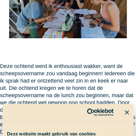
Deze ochtend werd ik enthousiast wakker, want de
scheepsovername zou vandaag beginnen! Iedereen die
ik sprak had er ontzettend veel zin in en keek er naar
uit. Die ochtend kregen we te horen dat de
scheepsovername na de lunch zou beginnen, maar dat
we die ochtend wel gewoon nog school hadden. Door
de dag heen werden de hele tijd de stuurmannen naar
boven geroepen om te overleggen met de kapitein. Was
er iets mis of er waren gewoon veel voorbereidingen…?
Die middag hadden we een heerlijke boord lunch,
Deze website maakt gebruik van cookies