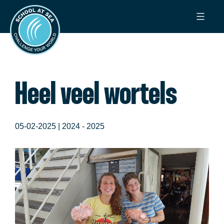
Ga
School
naar
at
de
Sea
inhoud
Heel veel wortels
05-02-2025 |
2024 - 2025