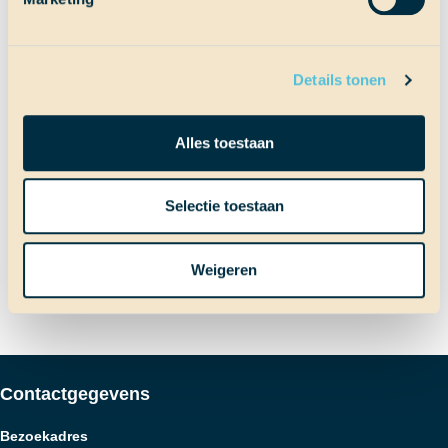
Terug naar Scheepslog
Details tonen
Bericht
Vorig bericht
Alles toestaan
Een spetterende wacht
Volgend bericht
Selectie toestaan
Aankomen (door frikandel) op
navigatie
Cuba
Weigeren
Contactgegevens
Bezoekadres