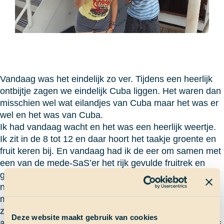
Vandaag was het eindelijk zo ver. Tijdens een heerlijk
ontbijtje zagen we eindelijk Cuba liggen. Het waren dan
misschien wel wat eilandjes van Cuba maar het was er
wel en het was van Cuba.
Ik had vandaag wacht en het was een heerlijk weertje.
Ik zit in de 8 tot 12 en daar hoort het taakje groente en
fruit keren bij. En vandaag had ik de eer om samen met
een van de mede-SaS’er het rijk gevulde fruitrek en
groentehok te keren. Op Panama hebben we heel veel
nieuw fruit en groente aan boord gekregen dus dat
mochten we heerlijk gaan keren. Tijdens het keren zie
zo veel lekkers voorbij komen, van mango’s tot groene
Deze website maakt gebruik van cookies
appels. Maar helaas zit er soms ook wat minder lekkers