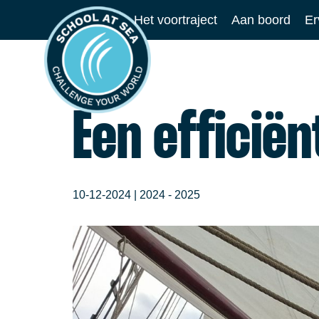
Ga
Het voortraject
Aan boord
Er
naar
School
de
at
inhoud
Sea
Een efficië
10-12-2024 |
2024 - 2025