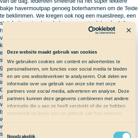
van de dag. Iedereen smeerde na het super lekkere
bakje havermoutpap genoeg boterhammen om de Teide
te beklimmen. We kregen ook nog een mueslireep, een
stuk fruit, grote chocoladerepen om te delen én Jelle
had als verrassing nog chocoladebroodjes afgebakken
voor als we uit de bus zouden stappen. Nouja, de bus
kwam dus aan om half 7, dus het avontuur begon
Deze website maakt gebruik van cookies
eindelijk. We moesten nog anderhalf uur door het
supermooie Tenerife heen reizen voordat we werden
We gebruiken cookies om content en advertenties te
gedropt bij onze beginplek. Vanuit de bus konden we
personaliseren, om functies voor social media te bieden
soms de Teide al zien en die was stiekem toch best
en om ons websiteverkeer te analyseren. Ook delen we
intimiderend.
informatie over uw gebruik van onze site met onze
De wandeling begon dus met een chocoladebroodje en
partners voor social media, adverteren en analyse. Deze
daarna begon het feest. Het eerste stuk was redelijk
partners kunnen deze gegevens combineren met andere
vlak en dat hebben we best snel gelopen. Daarna
informatie die u aan ze heeft verstrekt of die ze hebben
begon de echte klim. Het zag er heftiger uit dan het
verzameld op basis van uw gebruik van hun services.
was. Uiteindelijk viel de wandeling echt reuze mee,
want we waren al om 2 uur boven waardoor we de
Toestemmingsselectie
snelste groep waren van heel SaS (in ieder geval
Noodzakelijk