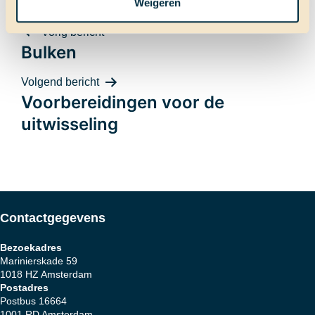
Weigeren
Bericht
Vorig bericht
Bulken
Volgend bericht
Voorbereidingen voor de
navigatie
uitwisseling
Contactgegevens
Bezoekadres
Marinierskade 59
1018 HZ Amsterdam
Postadres
Postbus 16664
1001 RD Amsterdam