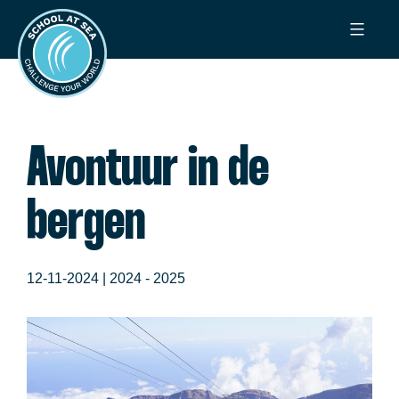
Ga
School
naar
at
de
Sea
inhoud
Avontuur in de
bergen
12-11-2024 |
2024 - 2025