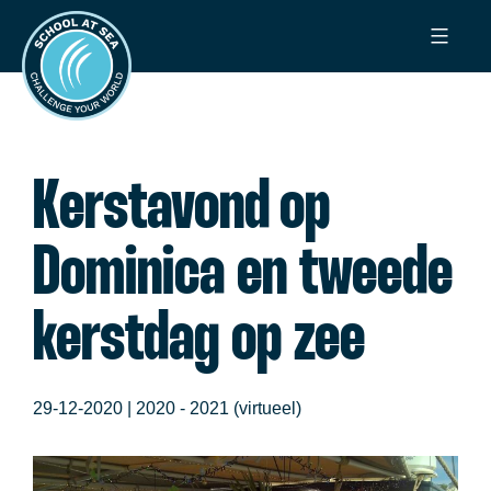
Ga
School
naar
at
de
Sea
inhoud
Kerstavond op
Dominica en tweede
kerstdag op zee
29-12-2020 |
2020 - 2021 (virtueel)