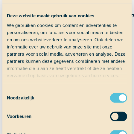
hadden ook nog frisdrank wat best wel
prettig was, er stond dushi op, wat “schat” in
Deze website maakt gebruik van cookies
de taal van Curaçao betekent. – Ken
We gebruiken cookies om content en advertenties te
personaliseren, om functies voor social media te bieden
en om ons websiteverkeer te analyseren. Ook delen we
informatie over uw gebruik van onze site met onze
Het kerstdiner was geweldig en heerlijk. De
partners voor social media, adverteren en analyse. Deze
kaiserschmarrn waren formidabel, en
partners kunnen deze gegevens combineren met andere
iedereen was mooi gekleed. Het eten was
informatie die u aan ze heeft verstrekt of die ze hebben
veel beter dan de rotte vis achter de
verzameld op basis van uw gebruik van hun services.
gangway. – Madelon
Toestemmingsselectie
Noodzakelijk
Deze quotes zijn verzameld door: Sophie
Voorkeuren