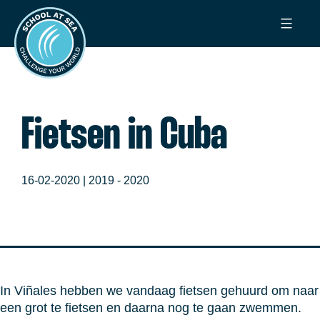
Ga
School
naar
at
de
Sea
inhoud
Fietsen in Cuba
16-02-2020 |
2019 - 2020
In Viñales hebben we vandaag fietsen gehuurd om naar
een grot te fietsen en daarna nog te gaan zwemmen.