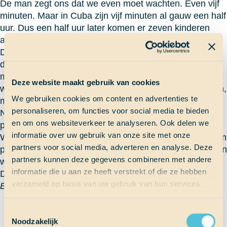
De man zegt ons dat we even moet wachten. Even vijf
minuten. Maar in Cuba zijn vijf minuten al gauw een half
uur. Dus een half uur later komen er zeven kinderen
aangefietst. Wat blijkt dus, dat wij op hun fietsen gaan.
Dus ik zit uiteindelijk op een fiets met het zadel hoger
dan het stuur. Dat terzijde, want ik heb het enorm naar
mijn zin gehad op die rotfiets. Het was sowieso al even
Deze website maakt gebruik van cookies
wennen om na vier maanden weer op een fiets te zitten,
We gebruiken cookies om content en advertenties te
maar gek genoeg, verleer je zoiets nooit. Of bijna nooit.
personaliseren, om functies voor social media te bieden
Net als we het dorpje uit zijn gefietst komen we in een
en om ons websiteverkeer te analyseren. Ook delen we
prachtige vallei, alsof ik beland ben in de film Moana.
informatie over uw gebruik van onze site met onze
We racen de heuvels af, voor ons gevoel met wel 50 km
partners voor social media, adverteren en analyse. Deze
per uur. Enorm veel adrenaline gaat er door me heen en
partners kunnen deze gegevens combineren met andere
we roepen van plezier.
informatie die u aan ze heeft verstrekt of die ze hebben
Dat is geluk, geloof ik.
verzameld op basis van uw gebruik van hun services.
Elsa
Terug naar Scheepslog
Toestemmingsselectie
Noodzakelijk