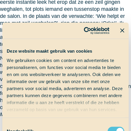
eerste instantie leek het erop dat ze een zeil gingen
weghalen, tot plots iemand een tussenstop maakte in
de salon. In de plaats van de verwachte: ‘Wie helpt er
mee met zeil weghalen?’, riep die persoon: ‘Orka!’. Ik
liet letterlijk alles vallen en sprintte samen met alle
andere SaS’ers naar het voordek. Iedereen stond daar
te bevriezen in zijn T-shirt, maar dat kon niemand iets
schelen. Zo’n kans maak je niet vaak mee in je leven.
Deze website maakt gebruik van cookies
Na enkele minuten zoeken, vond ik de orka ook, en
We gebruiken cookies om content en advertenties te
twee seconden later dook er nog een andere op! Het
personaliseren, om functies voor social media te bieden
was een moeder met een kind! Na een tijdje genieten
en om ons websiteverkeer te analyseren. Ook delen we
van die twee wonderen van de natuur, ging ik mijn
informatie over uw gebruik van onze site met onze
camera uit mijn hut halen. Op het moment dat ik dat een
partners voor social media, adverteren en analyse. Deze
foto wilde trekken bleek het dat die leeg was. Gelukkig
partners kunnen deze gegevens combineren met andere
heeft iemand anders ze wel op film. Ik kijk er al naar uit
informatie die u aan ze heeft verstrekt of die ze hebben
om die beelden terug te kijken.
verzameld op basis van uw gebruik van hun services.
Matisse
Toestemmingsselectie
Terug naar Scheepslog