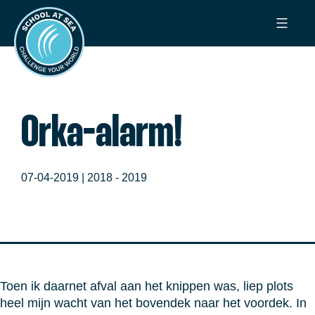
Ga
School
naar
at
de
Sea
inhoud
Orka-alarm!
07-04-2019 |
2018 - 2019
Toen ik daarnet afval aan het knippen was, liep plots
heel mijn wacht van het bovendek naar het voordek. In