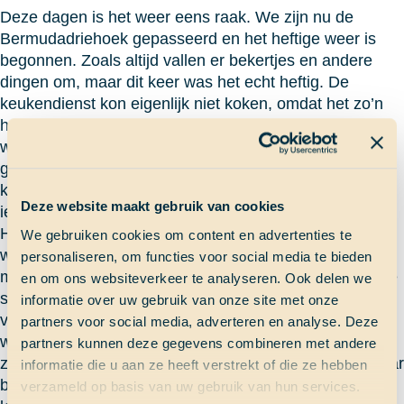
Deze dagen is het weer eens raak. We zijn nu de
Bermudadriehoek gepasseerd en het heftige weer is
begonnen. Zoals altijd vallen er bekertjes en andere
dingen om, maar dit keer was het echt heftig. De
keukendienst kon eigenlijk niet koken, omdat het zo’n
heftig weer was. Iedereen vloog door de salon en het
was moeilijk om aan school te werken. Toch waren er
gewoon ‘strijders’ die aan school bezig waren. De
keukendienst heeft goed zijn best gedaan om toch nog
Deze website maakt gebruik van cookies
iets lekkers te maken. Het werd kaasrijst voor de lunch.
Het was goed gelukt en iedereen was blij. Ikzelf had
We gebruiken cookies om content en advertenties te
wacht en het was niet normaal koud. Iedereen had er
personaliseren, om functies voor social media te bieden
moeite mee om op de bankjes te blijven zitten, want we
en om ons websiteverkeer te analyseren. Ook delen we
schoven van bakboord naar stuurboord. We moesten
informatie over uw gebruik van onze site met onze
van Sam altijd één hand aan het schip vast houden,
partners voor social media, adverteren en analyse. Deze
want anders was er het gevaar dat we overboord
partners kunnen deze gegevens combineren met andere
zouden kunnen vallen. Tijdens de wacht zijn er een paar
informatie die u aan ze heeft verstrekt of die ze hebben
blauwe plekken ontstaan, maar al met al was het een
verzameld op basis van uw gebruik van hun services.