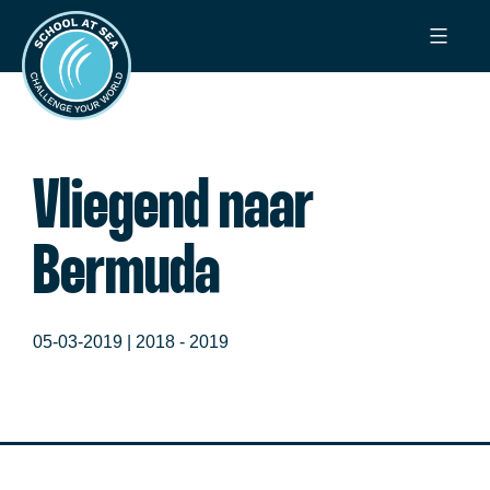
Ga
School
naar
at
de
Sea
inhoud
Vliegend naar
Bermuda
05-03-2019 |
2018 - 2019