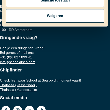
Selectie toestaan
Bezoekadres
Marinierskade 59
Weigeren
1018 HZ Amsterdam
Postadres
Postbus 16664
1001 RD Amsterdam
Dringende vraag?
Heb je een dringende vraag?
Bel gerust of mail ons!
+31 (0)6 827 899 41
info@schoolatsea.com
Shipfinder
Check hier waar School at Sea op dit moment vaart!
Thalassa (Vesselfinder)
Thalassa (Marinetraffic)
Social media