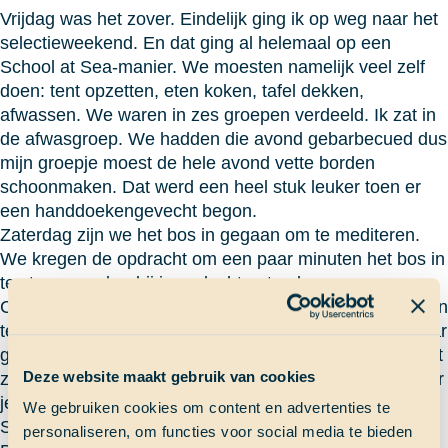
Vrijdag was het zover. Eindelijk ging ik op weg naar het
selectieweekend. En dat ging al helemaal op een
School at Sea-manier. We moesten namelijk veel zelf
doen: tent opzetten, eten koken, tafel dekken,
afwassen. We waren in zes groepen verdeeld. Ik zat in
de afwasgroep. We hadden die avond gebarbecued dus
mijn groepje moest de hele avond vette borden
schoonmaken. Dat werd een heel stuk leuker toen er
een handdoekengevecht begon.
Zaterdag zijn we het bos in gegaan om te mediteren.
We kregen de opdracht om een paar minuten het bos in
te staren en daarbij je gedachten te observeren.
Conclusie: die gaan alle kanten op zonder dat je dat van
tevoren had bedacht. Ook hebben we stelten aan elkaar
gemaakt waarmee we moesten lopen. Dat was nog niet
Deze website maakt gebruik van cookies
zo makkelijk! We kregen de tip om af te kijken. Dat hoor
je op school echt nooit! Maar dit is dan ook School at
We gebruiken cookies om content en advertenties te
Sea.
personaliseren, om functies voor social media te bieden