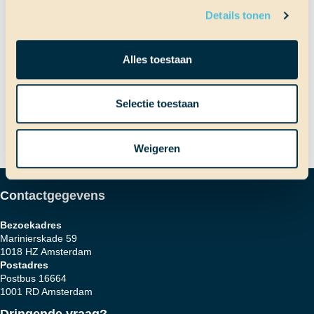
Bericht
Vorig bericht
Details tonen
Weer thuis
Alles toestaan
Volgend bericht
Sija is geselecteerd voor
navigatie
schooljaar 2014/2015
Selectie toestaan
Weigeren
Contactgegevens
Bezoekadres
Marinierskade 59
1018 HZ Amsterdam
Postadres
Postbus 16664
1001 RD Amsterdam