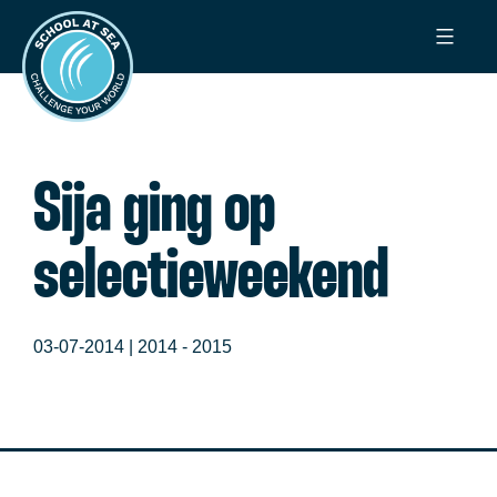
Ga
School
naar
at
de
Sea
inhoud
Sija ging op
selectieweekend
03-07-2014 |
2014 - 2015